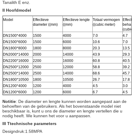
Tanalith E enz.
II Hoofdmodel
Model
Effectieve
Effectieve lengte
Totaal vermogen
Effecti
diameter ((mm)
((mm)
((cubic meter)
behand
(cubic
DN1500*4000
1500
4000
7.0
4.7
DN1500*6000
1500
6000
10.6
7.0
DN1800*8000
1800
8000
20.3
13.5
DN2000*14000
2000
14000
43.9
29.3
DN2200*16000
2200
16000
60.8
40.5
DN2500*12000
2500
12000
58.8
39.2
DN2500*14000
2500
14000
68.6
45.7
DN1800*10500
1800
10500
26.7
17.8
DN1200*4000
1200
4000
4.5
3.0
DN1200*6000
1200
6000
6.7
4.5
Notitie
: De diameter en lengte kunnen worden aangepast aan de
behoeften van de gebruikers. Als het bovenstaande model niet
beschikbaar is, kunt u ons de diameter en lengte vertellen die u
nodig heeft. We kunnen het voor u aanpassen.
III T
technische parameters
Designdruk:1.58MPA