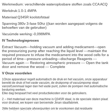
Werkmedium: verschillende wateroplosbare stoffen zoals CCA ACQ
Werkdruk:1.0-1.4MPA
Materiaal:Q345R koolstofstaal
Spanning:380v 3-fase 50hz ((kan worden aangepast volgens de
behoeften van de gebruiker)
Vacuüm
de werking:-0,098MPA
IV Technologieproces
Extract Vacuum---holding vacuum and adding medicament---open
the pressurizing pump after reaching the liquid level ---maintain the
required pressure to infuse the medicament into the wood cells for a
period of time—pressure unloading—discharge Reagents ---
Vacuum again --- Restoring atmospheric pressure --- Open the tank
door and remove the wood --- Complete
V Onze voordelen
1Onze apparatuur regelt automatisch de druk en het vacuüm, onze apparatuur
bereikt de druk of het vaste vacuüm, de drukpomp of vacuümpomp stopt
vanzelf,eenmaal lager dan het vaste punt, zullen de pompen met automatische
besturing werken.
Elke dag bespaart het veel productiekosten voor de gebruikers.
2.-- Het materiaal van deze machine is Q345R staal, is de speciale stalen plaat
voor drukvat, we kopen van beroemde Jinan staalfabriek.
3We hebben speciale afvoerpunten om te voorkomen dat residuele