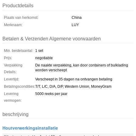
Productdetails
Plaats van herkomst:
China
Merknaam:
LUY
Betalen & Verzenden Algemene voorwaarden
Min. bestelaantal:
1 set
Prijs:
negotiable
Verpakking
De naakte verpakking, kan door containers of bulklading
worden verscheept
Details:
Levertijd:
Verscheept in 35 dagen na ontvangen betaling
Betalingscondities:
T/T, L/C, D/A, D/P, Western Union, MoneyGram
Levering
5000 reeks per jaar
vermogen:
beschrijving
Houtverwerkingsinstallatie