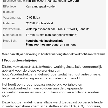
Effectieve lengte:
Van 1m tot 60m (kan aangepast worden)
Effectieve
Kan aangepast worden
diameter:
Vacuümgraad:
-0.098Mpa
Materiaal:
Q345R Koolstofstaal
Werkmedium:
Wateroplosbaar middel, zoals CCA ACQ Tanalith
Materiaaldikte:
12 mm 14 mm (kan aangepast worden)
houtbehandelingsinstallatie
Hoog licht:
,
Plant voor het impregneren van hout
Meer dan 10 jaar ervaring in houtverwerkingsfabriek verkocht aan Tanzania
I Productbeschrijving
Dit.
Houtverwerkingsinstallatie voornamelijk
Houtverwerkingsinstallatie
gebruikt voor de diepe verwerking van
hout,Vacuümdrukbehandelmethode, zodat het hout anti-corrosie,
ongediertebestrijding en andere doeleinden bereikt.
Het heeft een breed toepassingsbereik, veiligheid en
betrouwbaarheid en kan voldoen aan de diepgaande
verwerkingsvereisten van gebruikers voor verschillende soorten
hout.
Deze houtbehandelingsinstallatie werd toegepast op verschillende
in water oplosbare chemische stoffen zoals CCA, ACQ, boorzuur,