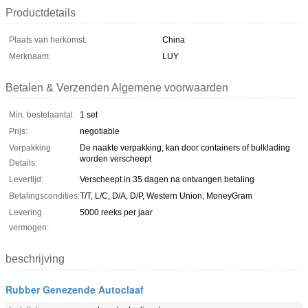
Productdetails
Plaats van herkomst:
China
Merknaam:
LUY
Betalen & Verzenden Algemene voorwaarden
Min. bestelaantal:
1 set
Prijs:
negotiable
Verpakking
De naakte verpakking, kan door containers of bulklading
worden verscheept
Details:
Levertijd:
Verscheept in 35 dagen na ontvangen betaling
Betalingscondities:
T/T, L/C, D/A, D/P, Western Union, MoneyGram
Levering
5000 reeks per jaar
vermogen:
beschrijving
Rubber Genezende Autoclaaf