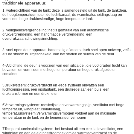
traditionele apparatuur.
1. waterdichtheid van de tank: deze is samengesteld uit de tank, de tankdeur,
de hoogtemperatuurmotor, de luchtkanaal, de warmteafscheidingslaag en
vormt een hoge drukbestendige, hoge temperatuur tank
2. veiligheidsvergrendeling: het is gemaakt van een automatische
drukvergrendeling, een handmatige vergrendeling, een
overdrukwaarschuwingsinrichting.
3. snel open deur apparaat: handmatig of automatisch snel open ontwerp, zelfs
als de stroom is uitgeschakeld, kan het starten en sluiten van de deur
4- Afdichting: de deur is voorzien van een silica gel, die 500 graden lucht kan
bevatten, en vormt een met hoge temperatuur en hoge druk afgesloten
container.
5Druksysteem: drukoverdracht en -regelsysteem omvatten een
luchtcompressor, een opslagtank, een drukregelaar, een buis, een
druktransformer en een drukmeter.
6Verwarmingssysteem: roestvrijstalen verwarmingspijp, ventilator met hoge
temperatuur, windplaat, isolatielaag,
temperatuursysteem.Verwarmingsvermogen voldoet aan de maximale
temperatuur in de tank en de temperatuur verhogen
7Temperatuurcirculatiesysteem: het bestaat uit een circulatieventilator, een
windplaat en een geleidingsstroomdek om de warmteoverdracht en de