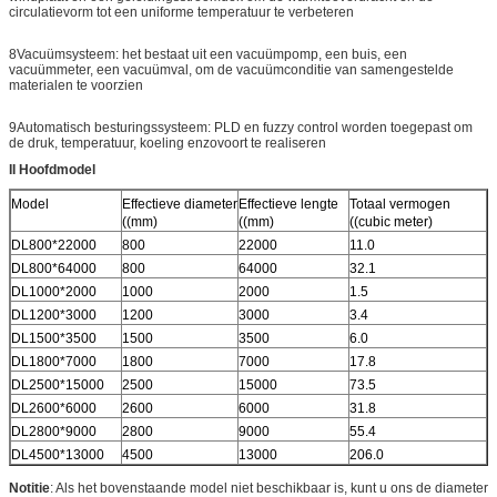
circulatievorm tot een uniforme temperatuur te verbeteren
8Vacuümsysteem: het bestaat uit een vacuümpomp, een buis, een
vacuümmeter, een vacuümval, om de vacuümconditie van samengestelde
materialen te voorzien
9Automatisch besturingssysteem: PLD en fuzzy control worden toegepast om
de druk, temperatuur, koeling enzovoort te realiseren
II Hoofdmodel
Model
Effectieve diameter
Effectieve lengte
Totaal vermogen
((mm)
((mm)
((cubic meter)
DL800*22000
800
22000
11.0
DL800*64000
800
64000
32.1
DL1000*2000
1000
2000
1.5
DL1200*3000
1200
3000
3.4
DL1500*3500
1500
3500
6.0
DL1800*7000
1800
7000
17.8
DL2500*15000
2500
15000
73.5
DL2600*6000
2600
6000
31.8
DL2800*9000
2800
9000
55.4
DL4500*13000
4500
13000
206.0
Notitie
: Als het bovenstaande model niet beschikbaar is, kunt u ons de diameter