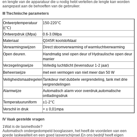
en lengte van de apparatuur die u nodig hebt vertellen.de lengte kan worden
aangepast aan de behoeften van de gebruiker.
III T
technische parameters
Ontwerptemperatuur
150-220°C
((°C)
Ontwerpdruk ((Mpa)
0.6-3.0Mpa
Materiaal
Q345R koolstofstaal
Verwarmingswijzen
Direct stoomverwarming of warmluchtverwarming
Open deuren.
Handmatig snel open deur of Hydraulische open deur
manier
Verzegelingswijze
Volledig luchtdicht (levensduur 1-2 jaar)
Beheerswijze
met een vermogen van niet meer dan 50 W
Veiligheidsmaatregelen
Tankdeur met dubbele vergrendeling, tank met drie
vergrendelingen
Alarmwijze
Automatisch alarm voor overdruk,automatische
ontladingsdruk
Temperatuuruniform
±1-2°C
Verschil in druk
< ± 0,01mpa
IV Vaak gestelde vragen
1Wat is de lasmethode?
Automatisch ondergedompeld booglassen, het heeft de voordelen van een
goede laskwaliteit en een goed lasverschijnsel.En ons bedrijf heeft eigen