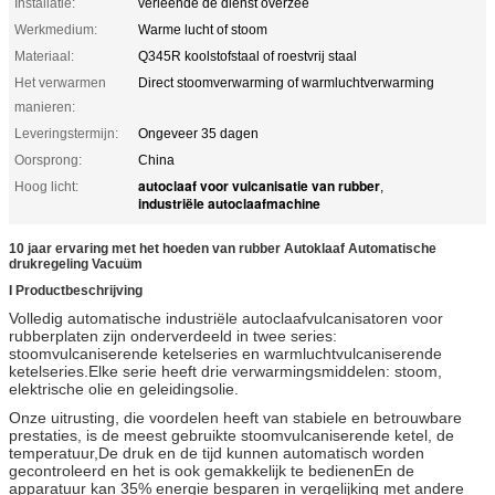
Installatie:
verleende de dienst overzee
Werkmedium:
Warme lucht of stoom
Materiaal:
Q345R koolstofstaal of roestvrij staal
Het verwarmen
Direct stoomverwarming of warmluchtverwarming
manieren:
Leveringstermijn:
Ongeveer 35 dagen
Oorsprong:
China
autoclaaf voor vulcanisatie van rubber
Hoog licht:
,
industriële autoclaafmachine
10 jaar ervaring met het hoeden van rubber Autoklaaf Automatische
drukregeling Vacuüm
I Productbeschrijving
Volledig automatische industriële autoclaafvulcanisatoren voor
rubberplaten zijn onderverdeeld in twee series:
stoomvulcaniserende ketelseries en warmluchtvulcaniserende
ketelseries.Elke serie heeft drie verwarmingsmiddelen: stoom,
elektrische olie en geleidingsolie.
Onze uitrusting, die voordelen heeft van stabiele en betrouwbare
prestaties, is de meest gebruikte stoomvulcaniserende ketel, de
temperatuur,De druk en de tijd kunnen automatisch worden
gecontroleerd en het is ook gemakkelijk te bedienenEn de
apparatuur kan 35% energie besparen in vergelijking met andere