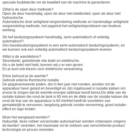
speciale foutdetectie om de kwaliteit van de machine te garanderen
2Wat is de open deur methode?
Open de deur handmatig, open de deur met elektriciteit, open de deur met
hydraulische.
Automatische druk veiligheid vergrendeling methode en handmatige veiligheid
vergrendeling methode, het opgelost het veiligheidsprobleem van foutieve
werking.
3Is het besturingssysteem handmatig, semi-automatisch of volledig
automatisch?
Ons basisbesturingssysteem is een semi-automatisch besturingssysteem, en
we kunnen ook een volledig automatisch besturingssysteem leveren.
4Wat is de warmtebron?
Stoomketel, geleidende olie ketel en elektrische.
Als u de ketel niet hebt, kunnen wij u er een geven.
En je kunt ook kiezen voor elektrische verwarming.
5Hoe behoud je de warmte?
Gebruik externe thermische isolatie.
De gegalvaniseerde platen, die in tien jaar niet roesten, worden om de
apparatuur heen gelast en bevestigd en zijn ingebouwd in isolatie katoen om
ervoor te zorgen dat de warmte-energie optimaal wordt benut.De dikte van de
isolatie katoen die rond de tank is 80 mm en de dikte van de isolatie katoen die
rond de kop van de apparatuur is 60 mmHet heeft de voordelen van
gemakkelijk te vervoeren, langdurig gebruik zonder vervorming, goed isolatie-
effect en lage kosten.
6Kan het aangepast worden?
Natuurlijk, deze rubber vulcanisatie autoclaaf kan worden ontworpen volgens
de klanten' vereisten, het maximale om te voldoen aan verschillende product
technologie en proces vereisten.