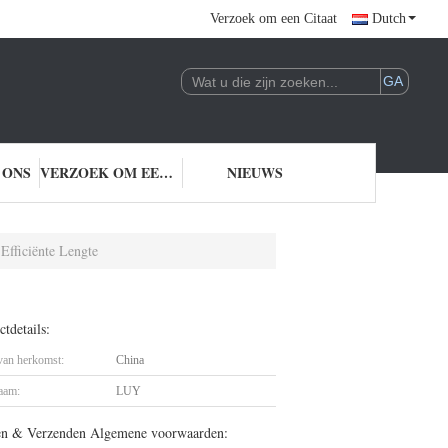
Verzoek om een Citaat
Dutch
 ONS
VERZOEK OM EEN CITAAT
NIEUWS
Efficiënte Lengte
tdetails:
 van herkomst:
China
aam:
LUY
en & Verzenden Algemene voorwaarden: