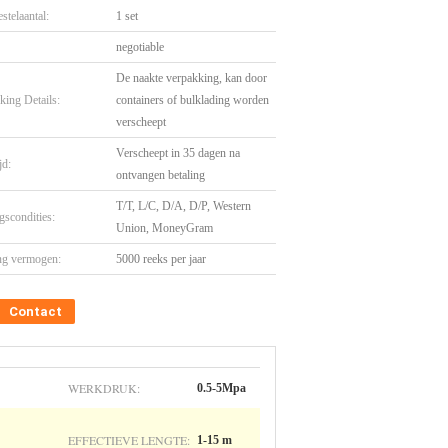
stelaantal:
1 set
negotiable
De naakte verpakking, kan door
king Details:
containers of bulklading worden
verscheept
Verscheept in 35 dagen na
jd:
ontvangen betaling
T/T, L/C, D/A, D/P, Western
gscondities:
Union, MoneyGram
ng vermogen:
5000 reeks per jaar
Contact
WERKDRUK:
0.5-5Mpa
EFFECTIEVE LENGTE:
1-15 m