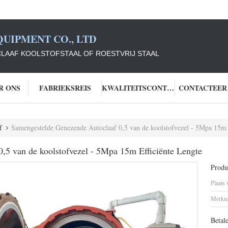
UIPMENT CO., LTD
LAAF KOOLSTOFSTAAL OF ROESTVRIJ STAAL
R ONS
FABRIEKSREIS
KWALITEITSCONTROLE
CONTACTEER
f
Samengestelde Genezende Autoclaaf 0,5 van de koolstofvezel - 5Mpa 15m 
,5 van de koolstofvezel - 5Mpa 15m Efficiënte Lengte
Produc
Plaats
Merkn
Betal