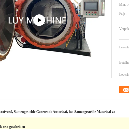
Min. be
Prijs:
Verpak
Leverti
Betalin
Leveri
stofvezel, Samengestelde Genezende Autoclaaf, het Samengestelde Materiaal va
e test gescheiden