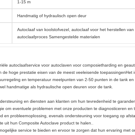
1-15 m
Handmatig of hydraulisch open deur
Autoclaaf van koolstofvezel, autoclaaf voor het herstellen va
autoclaafproces Samengestelde materialen
riële autoclaafservice voor autoclaven voor composietharding en gea
n de hoge prestatie eisen van de meest veeleisende toepassingenHet 
urregeling en temperatuur meetpunten van 2-50 punten in de tank en 
wel handmatige als hydraulische open deuren voor de tank.
ndersteuning en diensten aan klanten om hun tevredenheid te garande
ogie om eventuele problemen met onze producten te diagnosticeren en 
oud en probleemoplossing, evenals ondersteuning voor toegang op afst
e uit hun Composite Autoclave product te halen..
mogelijke service te bieden en ervoor te zorgen dat hun ervaring met on