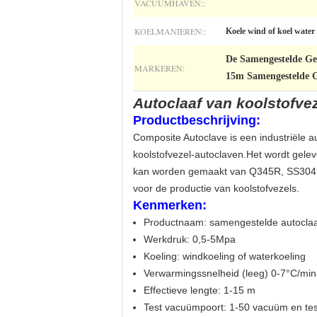
VACUÜMHAVEN::
KOELMANIEREN::
Koele wind of koel water
De Samengestelde Gen
MARKEREN:
15m Samengestelde G
Autoclaaf van koolstofve
Productbeschrijving:
Composite Autoclave is een industriële 
koolstofvezel-autoclaven.Het wordt gele
kan worden gemaakt van Q345R, SS304,31
voor de productie van koolstofvezels.
Kenmerken:
Productnaam: samengestelde autoclaa
Werkdruk: 0,5-5Mpa
Koeling: windkoeling of waterkoeling
Verwarmingssnelheid (leeg) 0-7°C/min
Effectieve lengte: 1-15 m
Test vacuümpoort: 1-50 vacuüm en te