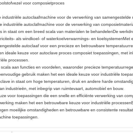
oolstofvezel voor composietproces
e industriële autoclaafmachine voor de verwerking van samengestelde 
e industriële autoclafmachine voor de verwerking van composietmateri
is in staat om een breed scala van materialen te behandelenDe werkdruk
riciteits- als windkoel- of waterkoelverwarmings- en koelsystemenMet e
engestelde autoclaaf voor een precieze en betrouwbare temperatuurr
een ideale keuze voor autoclave proces composiet toepassingen, met i
riële processen.
scala aan functies en voordelen, waaronder precieze temperatuurrege
et eenvoudige gebruik maken het een ideale keuze voor industriële toepa
clave in staat om hoge temperaturen, druk en andere harde omstandi
an industrieën, met inbegrip van ruimtevaart, automobiel en bouw.
uze voor toepassingen die een snelle en efficiënte verwerking van com
werking maken het een betrouwbare keuze voor industriële processen
tegen moeilijke omstandigheden en betrouwbare en consistente resulta
achine toepassingen.