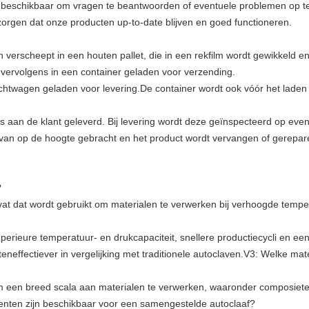
/7 beschikbaar om vragen te beantwoorden of eventuele problemen op 
orgen dat onze producten up-to-date blijven en goed functioneren.
 verscheept in een houten pallet, die in een rekfilm wordt gewikkeld 
t vervolgens in een container geladen voor verzending.
chtwagen geladen voor levering.De container wordt ook vóór het laden
aan de klant geleverd. Bij levering wordt deze geïnspecteerd op event
rvan op de hoogte gebracht en het product wordt vervangen of gerepare
?
vat dat wordt gebruikt om materialen te verwerken bij verhoogde tempe
erieure temperatuur- en drukcapaciteit, snellere productiecycli en ee
eneffectiever in vergelijking met traditionele autoclaven.V3: Welke ma
om een breed scala aan materialen te verwerken, waaronder composiete
nten zijn beschikbaar voor een samengestelde autoclaaf?