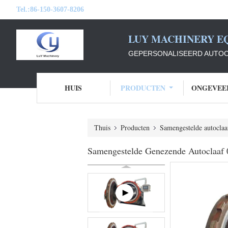
Tel.:
86-150-3607-8206
LUY MACHINERY EQ
GEPERSONALISEERD AUTOC
HUIS
PRODUCTEN
ONGEVEE
Thuis
Producten
Samengestelde autoclaa
Samengestelde Genezende Autoclaaf 0