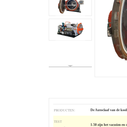
PRODUCTEN:
De Autoclaaf van de kool
TEST
1-50 zijn het vacuüm en d