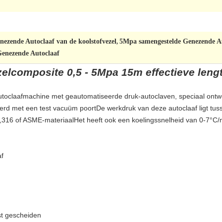
ezende Autoclaaf van de koolstofvezel
5Mpa samengestelde Genezende A
,
enezende Autoclaaf
zelcomposite 0,5 - 5Mpa 15m effectieve leng
autoclaafmachine met geautomatiseerde druk-autoclaven, speciaal ont
verd met een test vacuüm poortDe werkdruk van deze autoclaaf ligt tus
6 of ASME-materiaalHet heeft ook een koelingssnelheid van 0-7°C/mi
f
st gescheiden