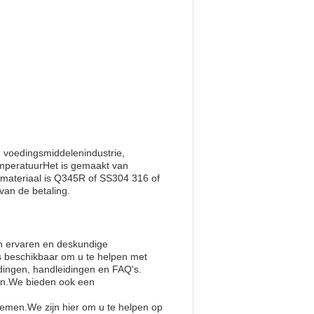
 voedingsmiddelenindustrie,
emperatuurHet is gemaakt van
kmateriaal is Q345R of SS304 316 of
van de betaling.
n ervaren en deskundige
is beschikbaar om u te helpen met
dingen, handleidingen en FAQ's.
den.We bieden ook een
nemen.We zijn hier om u te helpen op