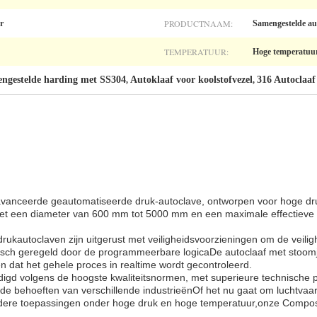
PRODUCTNAAM:
r
Samengestelde au
TEMPERATUUR:
Hoge temperatuu
engestelde harding met SS304
Autoklaaf voor koolstofvezel
316 Autoclaaf
,
,
avanceerde geautomatiseerde druk-autoclave, ontworpen voor hoge dr
t een diameter van 600 mm tot 5000 mm en een maximale effectieve l
kautoclaven zijn uitgerust met veiligheidsvoorzieningen om de veili
sch geregeld door de programmeerbare logicaDe autoclaaf met stoomj
 dat het gehele proces in realtime wordt gecontroleerd.
igd volgens de hoogste kwaliteitsnormen, met superieure technische pr
e behoeften van verschillende industrieënOf het nu gaat om luchtvaar
ndere toepassingen onder hoge druk en hoge temperatuur,onze Composi