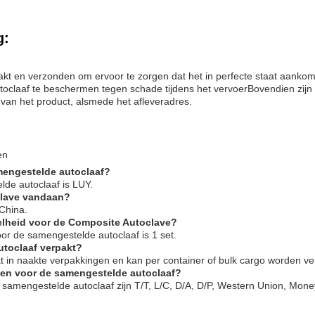
g:
akt en verzonden om ervoor te zorgen dat het in perfecte staat aankom
utoclaaf te beschermen tegen schade tijdens het vervoerBovendien zijn
 van het product, alsmede het afleveradres.
en
mengestelde autoclaaf?
de autoclaaf is LUY.
clave vandaan?
China.
elheid voor de Composite Autoclave?
or de samengestelde autoclaaf is 1 set.
utoclaaf verpakt?
t in naakte verpakkingen en kan per container of bulk cargo worden v
den voor de samengestelde autoclaaf?
 samengestelde autoclaaf zijn T/T, L/C, D/A, D/P, Western Union, Mon