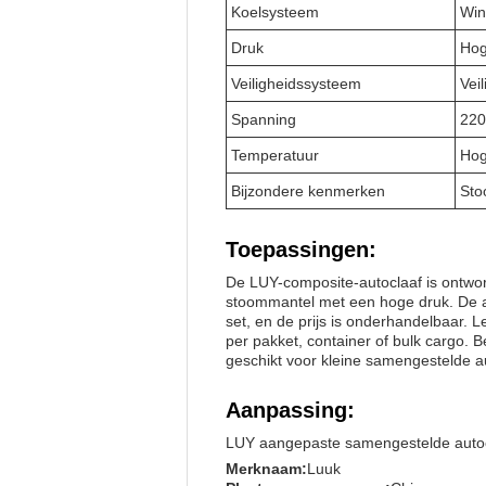
Koelsysteem
Win
Druk
Hog
Veiligheidssysteem
Veil
Spanning
220
Temperatuur
Hog
Bijzondere kenmerken
Sto
Toepassingen:
De LUY-composite-autoclaaf is ontwor
stoommantel met een hoge druk. De au
set, en de prijs is onderhandelbaar. 
per pakket, container of bulk cargo.
geschikt voor kleine samengestelde a
Aanpassing:
LUY aangepaste samengestelde auto
Merknaam:
Luuk