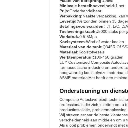
Plaats van oorsprong:
China
Minimale bestelhoeveelheid:
1 set
Prijs:
Onderhandelbaar
Verpakking:
Naakte verpakking, kan w
Levertijd:
Verzonden binnen 35 dagen
Betalingsvoorwaarden:
T/T, L/C, D
Toeleveringskracht:
5000 stuks per j
Werkdruk:
0.5-5Mpa
Koelsysteem:
Wind of water koelen
Materiaal van de tank:
Q345R Of SS
Materiaal:
Koolstofvezels
Werktemperatuur:
100-450 graden
LUY Customized Composite Autoclave 
farmaceutische industrie en andere a
hoogwaardig koolstofvezelmateriaal 
ASME materiaalHet heeft een minimale
Ondersteuning en dienst
Composite Autoclave biedt technisch
professionals die zich inzetten om u
productinstallatie, probleemoplossin
Wij streven ernaar de beste klantens
verscheidenheid aan middelen om u te
Als u ooit problemen ondervindt met 