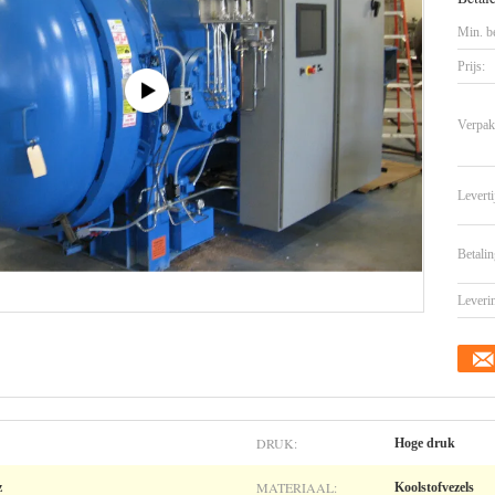
Min. be
Prijs:
Verpak
Leverti
Betalin
Leveri
DRUK:
Hoge druk
MATERIAAL:
z
Koolstofvezels