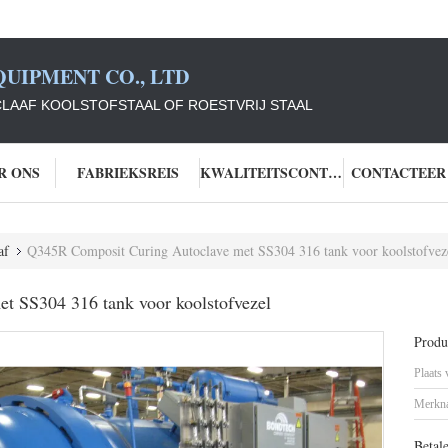
UIPMENT CO., LTD
LAAF KOOLSTOFSTAAL OF ROESTVRIJ STAAL
R ONS
FABRIEKSREIS
KWALITEITSCONTROLE
CONTACTEER
af
Q345R Composit Curing Autoclave met SS304 316 tank voor koolstofvez
t SS304 316 tank voor koolstofvezel
Produc
Plaats
Merkn
Betal