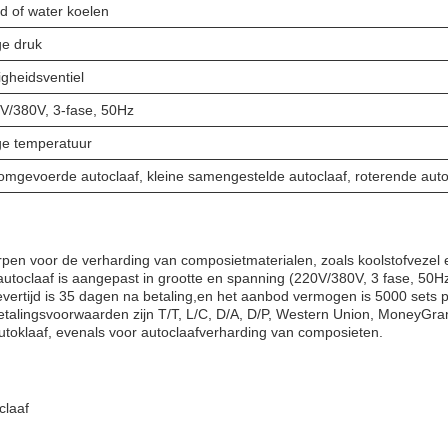
d of water koelen
e druk
igheidsventiel
V/380V, 3-fase, 50Hz
e temperatuur
omgevoerde autoclaaf, kleine samengestelde autoclaaf, roterende auto
pen voor de verharding van composietmaterialen, zoals koolstofvezel
toclaaf is aangepast in grootte en spanning (220V/380V, 3 fase, 50Hz
Levertijd is 35 dagen na betaling,en het aanbod vermogen is 5000 sets 
 Betalingsvoorwaarden zijn T/T, L/C, D/A, D/P, Western Union, MoneyG
utoklaaf, evenals voor autoclaafverharding van composieten.
claaf