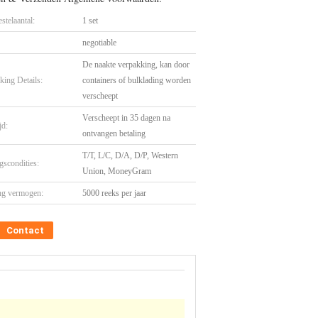
stelaantal:
1 set
negotiable
De naakte verpakking, kan door
king Details:
containers of bulklading worden
verscheept
Verscheept in 35 dagen na
jd:
ontvangen betaling
T/T, L/C, D/A, D/P, Western
gscondities:
Union, MoneyGram
ng vermogen:
5000 reeks per jaar
Contact