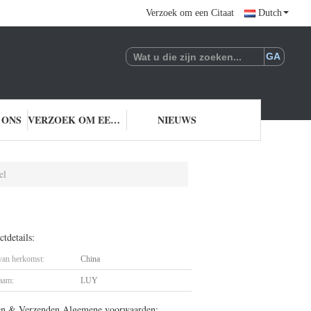
Verzoek om een Citaat
Dutch
 ONS
VERZOEK OM EEN CITAAT
NIEUWS
el
tdetails:
 van herkomst:
China
aam:
LUY
en & Verzenden Algemene voorwaarden: