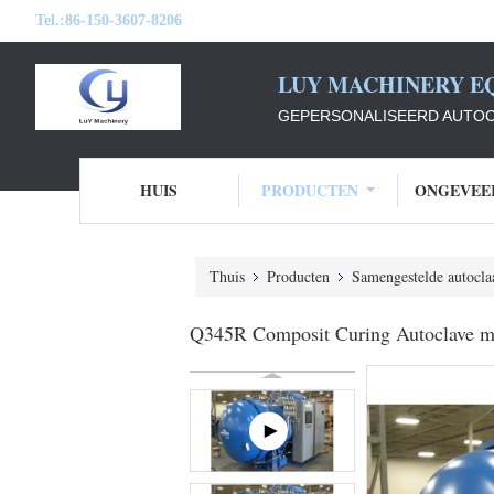
Tel.:
86-150-3607-8206
LUY MACHINERY EQ
GEPERSONALISEERD AUTOC
HUIS
PRODUCTEN
ONGEVEE
Thuis
Producten
Samengestelde autocla
Q345R Composit Curing Autoclave me