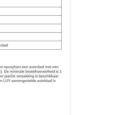
claaf
 en epoxyhars.een autoclaaf met een
). De minimale bestelhoeveelheid is 1
per jaarDe verpakking is beschikbaar
ram.LUY samengestelde autoklaaf is