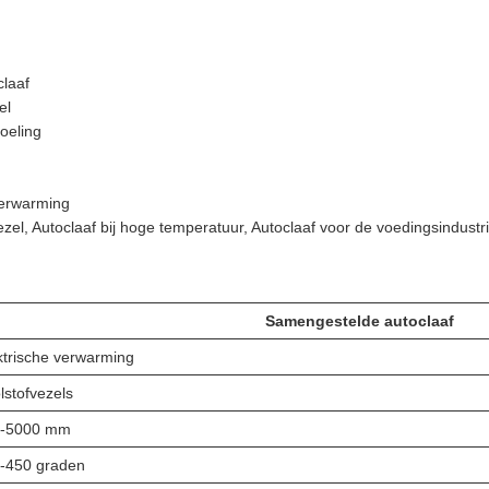
laaf
el
oeling
verwarming
vezel, Autoclaaf bij hoge temperatuur, Autoclaaf voor de voedingsindustr
Samengestelde autoclaaf
ktrische verwarming
lstofvezels
0-5000 mm
-450 graden