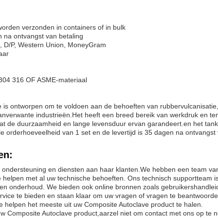
orden verzonden in containers of in bulk
 na ontvangst van betaling
/A, D/P, Western Union, MoneyGram
aar
304 316 OF ASME-materiaal
is ontworpen om te voldoen aan de behoeften van rubbervulcanisatie,
anverwante industrieën.Het heeft een breed bereik van werkdruk en t
dat de duurzaamheid en lange levensduur ervan garandeert.en het tan
 orderhoeveelheid van 1 set en de levertijd is 35 dagen na ontvangst 
en:
e ondersteuning en diensten aan haar klanten.We hebben een team va
 te helpen met al uw technische behoeften. Ons technisch supportteam 
g en onderhoud. We bieden ook online bronnen zoals gebruikershandlei
ervice te bieden en staan klaar om uw vragen of vragen te beantwoor
 helpen het meeste uit uw Composite Autoclave product te halen.
uw Composite Autoclave product,aarzel niet om contact met ons op te 