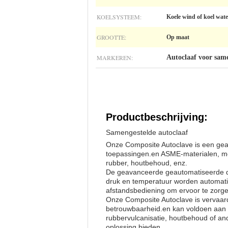
KOELSYSTEEM:
Koele wind of koel wate
GROOTTE:
Op maat
MARKEREN:
Autoclaaf voor sam
Productbeschrijving:
Samengestelde autoclaaf
Onze Composite Autoclave is een ge
toepassingen.en ASME-materialen, me
rubber, houtbehoud, enz.
De geavanceerde geautomatiseerde dru
druk en temperatuur worden automati
afstandsbediening om ervoor te zorgen
Onze Composite Autoclave is vervaard
betrouwbaarheid.en kan voldoen aan d
rubbervulcanisatie, houtbehoud of a
oplossing bieden.