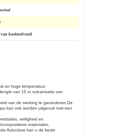
toclaaf
r
 van koolstofvezel
uk en hoge temperatuur
engte van 15 m.vulcanisatie van
gheid van de werking te garanderen.De
as kan ook worden uitgerust met een
estaties, veiligheid en
tcompositieve materialen,
te Autoclave kan u de beste