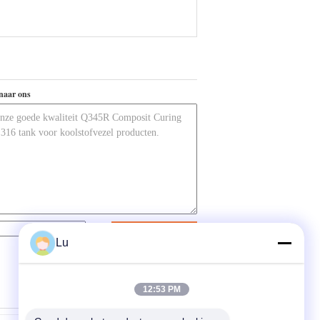
naar ons
Contact
Lu
12:53 PM